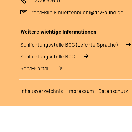
07726 925-0
reha-klinik.huettenbuehl@drv-bund.de
Weitere wichtige Informationen
Schlich­tungs­stel­le BGG (Leichte Sprache)
Schlich­tungs­stel­le BGG
Reha-Portal
Inhaltsverzeichnis
Impressum
Datenschutz