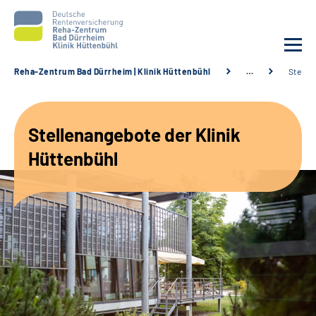
Reha-Zentrum Bad Dürrheim | Klinik Hüttenbühl
…
Stelle
Unsere Klinik
Stellenangebote der Klinik
Unsere Angebote
Hüttenbühl
Service
Karriere
Sozialdienste & Zuweisende
Suche