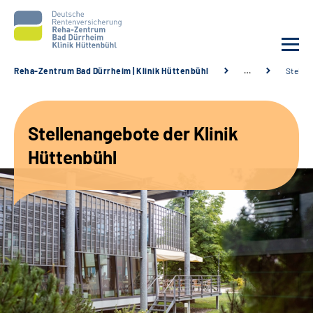
Reha-Zentrum Bad Dürrheim | Klinik Hüttenbühl
…
Stelle
Unsere Klinik
Stellenangebote der Klinik
Unsere Angebote
Hüttenbühl
Service
Karriere
Sozialdienste & Zuweisende
Suche