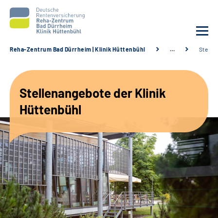
Reha-Zentrum Bad Dürrheim | Klinik Hüttenbühl
…
Stelle
Unsere Klinik
Stellenangebote der Klinik
Unsere Angebote
Hüttenbühl
Service
Karriere
Sozialdienste & Zuweisende
Suche