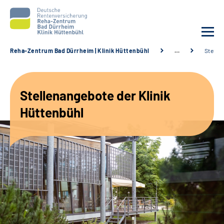
Reha-Zentrum Bad Dürrheim | Klinik Hüttenbühl
…
Stelle
Unsere Klinik
Stellenangebote der Klinik
Unsere Angebote
Hüttenbühl
Service
Karriere
Sozialdienste & Zuweisende
Suche