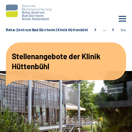
Reha-Zentrum Bad Dürrheim | Klinik Hüttenbühl
…
Stelle
Unsere Klinik
Stellenangebote der Klinik
Unsere Angebote
Hüttenbühl
Service
Karriere
Sozialdienste & Zuweisende
Suche