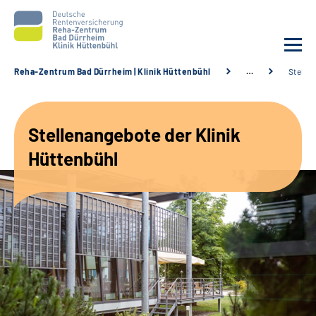
Reha-Zentrum Bad Dürrheim | Klinik Hüttenbühl
…
Stelle
Unsere Klinik
Stellenangebote der Klinik
Unsere Angebote
Hüttenbühl
Service
Karriere
Sozialdienste & Zuweisende
Suche