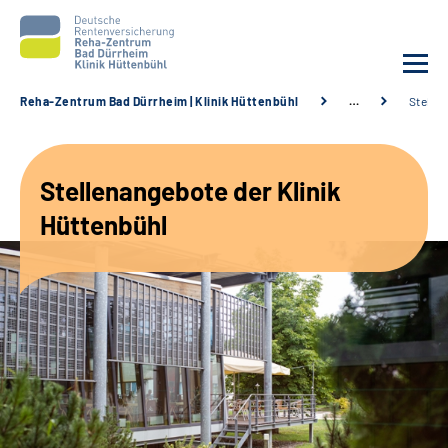
Reha-Zentrum Bad Dürrheim | Klinik Hüttenbühl
…
Stelle
Unsere Klinik
Stellenangebote der Klinik
Unsere Angebote
Hüttenbühl
Service
Karriere
Sozialdienste & Zuweisende
Suche