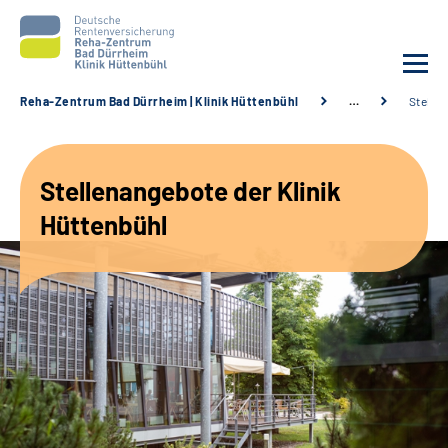
Reha-Zentrum Bad Dürrheim | Klinik Hüttenbühl
…
Stelle
Unsere Klinik
Stellenangebote der Klinik
Unsere Angebote
Hüttenbühl
Service
Karriere
Sozialdienste & Zuweisende
Suche