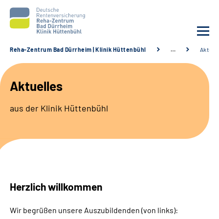
Reha-Zentrum Bad Dürrheim | Klinik Hüttenbühl
…
Aktuel
Unsere Klinik
Aktuelles
Unsere Angebote
aus der Klinik Hüttenbühl
Service
Karriere
Sozialdienste & Zuweisende
Herzlich willkommen
Suche
Wir begrüßen unsere Auszubildenden (von links):