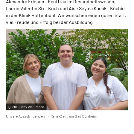
Alexandra Friesen - Kauffrau im Gesundheitswesen,
Leichte Sprache
Laurin Valentin Six - Koch und Aise Seyma Kadak - Köchin
in der Klinik Hüttenbühl. Wir wünschen einen guten Start,
Gebärdensprache
viel Freude und Erfolg bei der Ausbildung.
Quelle:
Gaby Weißmann
Unsere Auszubildenden im Reha-Zentrum Bad Dürrheim